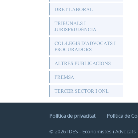
DRET LABORAL
TRIBUNALS I
JURISPRUDÈNCIA
COL·LEGIS D’ADVOCATS I
PROCURADORS
ALTRES PUBLICACIONS
PREMSA
TERCER SECTOR I ONL
Política de privacitat
Política de C
© 2026 IDES - Economistes i Advocats