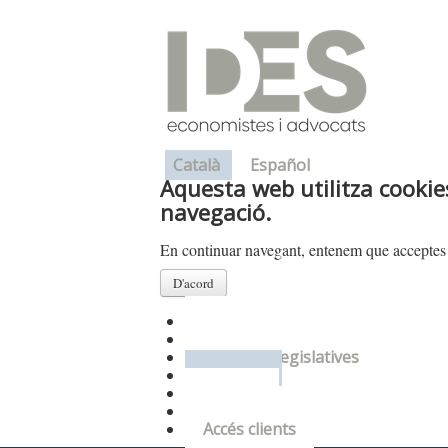
Català
Español
Aquesta web utilitza cookies
navegació.
En continuar navegant, entenem que acceptes 
D'acord
Presentació
Departaments
Novetats legislatives
Enllaços
On som
Contacte
Accés clients