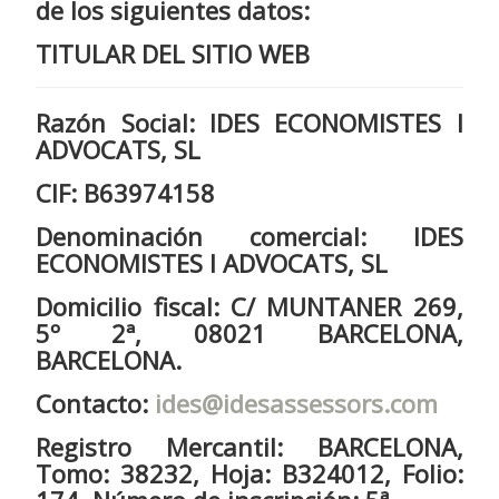
de los siguientes datos:
TITULAR DEL SITIO WEB
Razón Social
: IDES ECONOMISTES I
ADVOCATS, SL
CIF
: B63974158
Denominación comercial
: IDES
ECONOMISTES I ADVOCATS, SL
Domicilio fiscal:
C/ MUNTANER 269,
5º 2ª, 08021 BARCELONA,
BARCELONA.
Contacto:
ides@idesassessors.com
Registro Mercantil
: BARCELONA,
Tomo: 38232, Hoja: B324012, Folio: