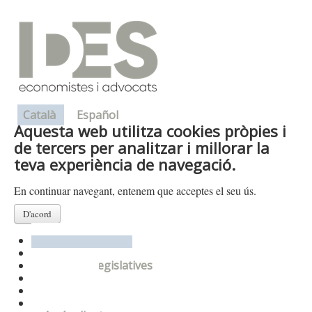
Català
Español
Aquesta web utilitza cookies pròpies i
de tercers per analitzar i millorar la
teva experiència de navegació.
En continuar navegant, entenem que acceptes el seu ús.
D'acord
Presentació
Departaments
Novetats legislatives
Enllaços
On som
Contacte